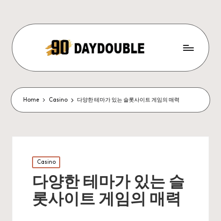
Home
Casino
다양한 테마가 있는 슬롯사이트 게임의 매력
Posted
Casino
in
다양한 테마가 있는 슬
롯사이트 게임의 매력