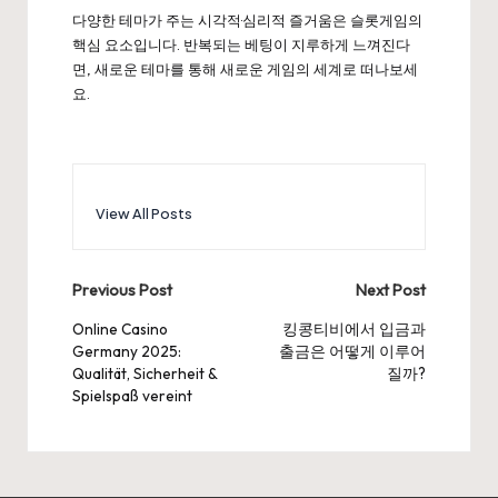
다양한 테마가 주는 시각적·심리적 즐거움은 슬롯게임의
핵심 요소입니다. 반복되는 베팅이 지루하게 느껴진다
면, 새로운 테마를 통해 새로운 게임의 세계로 떠나보세
요.
View All Posts
Post
Previous Post
Next Post
navigation
Online Casino
킹콩티비에서 입금과
Germany 2025:
출금은 어떻게 이루어
Qualität, Sicherheit &
질까?
Spielspaß vereint